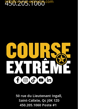
450.205.1060
info@course-extreme.com
50 rue du Lieutenant Ingall,
Saint-Calixte, Qc J0K 1Z0
450.205.1060
Poste #1