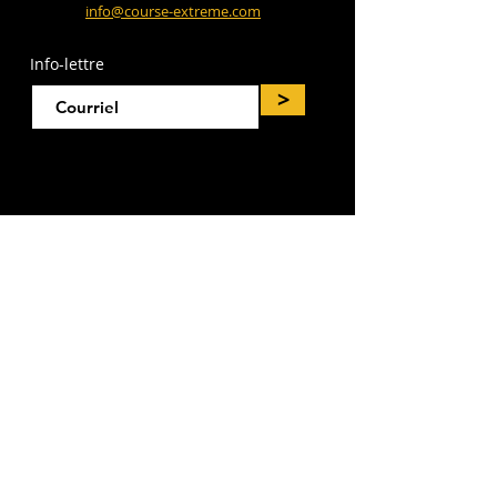
info@course-extreme.com
Info-lettre
>
PRÉSENTÉ PAR: