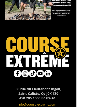
50 rue du Lieutenant Ingall,
Saint-Calixte, Qc J0K 1Z0
450.205.1060
Poste #1
info@course-extreme.com